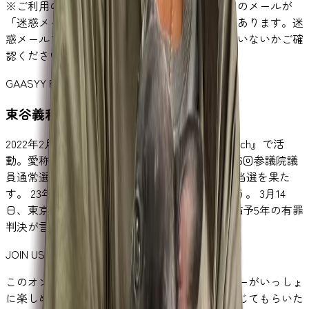
※ご利用のメールアドレスによっては手続き用のメールが
「迷惑メールフォルダ」に入ってしまう場合があります。迷
惑メールフォルダに手続き用のメールが届いていないかご確
認ください。
GAASYY PROFILE
東谷義和（ヒガシタニ ヨシカズ）
2022年2月より、YouTubeチャンネル『ガーシーch』で活
動。愛称はガーシー(Gaasyy)。 同年7月、『第26回参議院議
員通常選挙』でNHK党から比例区で立候補し初当選を果た
す。 23年3月、除名処分を受けて議員資格を失う。 3月14
日、東京地裁で開かれた公判で懲役3年・執行猶予5年の有罪
判決が言い渡された。
JOIN US
このオンラインサロンは会員メンバーとガーシーがいっしょ
に楽しめる、新旧のファンに楽しく暖かみを感じてもらいた