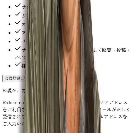
サロンチャットでの直接のDM
ガーシーのブログ1日1投稿の購読
オフ会への参加（1〜2ヶ月に1回）
アーカイブ動画の視聴
サロン契約店舗の割引利用
サロンメンバー限定掲示板に参加して閲覧・投稿・
いいね！で交流
様々なニュース等のメルマガ配信
会員登録して新規加入する
※現在、青ガルー会員を募集中です！
※docomo、au、softbankなど携帯電話のキャリアアドレス
をご利用されている場合、当方からのご案内メールが正しく
受信されない可能性がございますのでPCメールアドレスを
ご入力いただくようお願い致します。