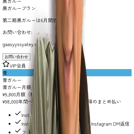
黒ガルー
黒ガループラン
第二期黒ガルーは6月開放予定
お問い合わせ:
gaasyyssyatey.staff@gmail.com
お問い合わせ
VIP会員
青
青ガルー
青ガルー月額プラン
¥
9,800
月額（税込）
¥
98,000
年間一括払い（税込）
2ヶ月分お得のまとめ払い
Instagramプレミアムへの参加
Instagram ライブ配信や優先的にInstagram DM返信
フォローバック特典あり